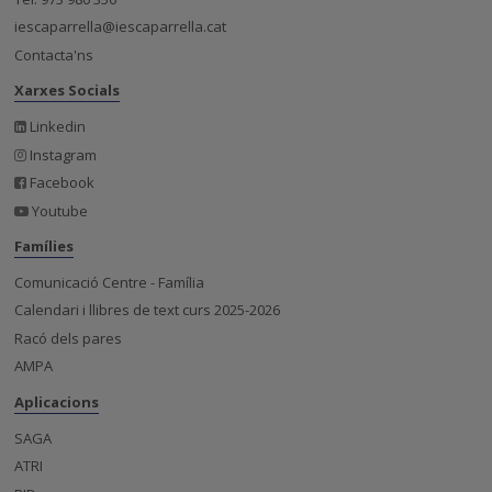
iescaparrella@iescaparrella.cat
Contacta'ns
Xarxes Socials
Linkedin
Instagram
Facebook
Youtube
Famílies
Comunicació Centre - Família
Calendari i llibres de text curs 2025-2026
Racó dels pares
AMPA
Aplicacions
SAGA
ATRI