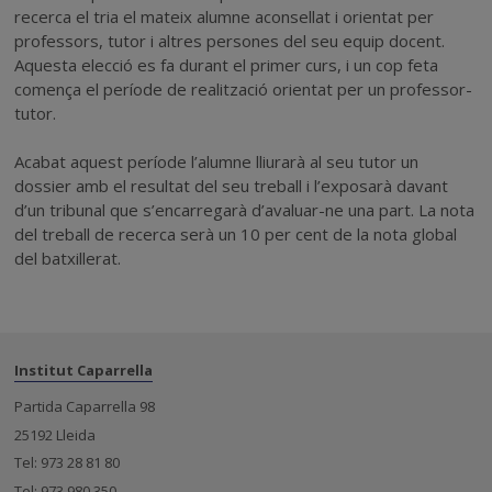
recerca el tria el mateix alumne aconsellat i orientat per
professors, tutor i altres persones del seu equip docent.
Aquesta elecció es fa durant el primer curs, i un cop feta
comença el període de realització orientat per un professor-
tutor.
Acabat aquest període l’alumne lliurarà al seu tutor un
dossier amb el resultat del seu treball i l’exposarà davant
d’un tribunal que s’encarregarà d’avaluar-ne una part. La nota
del treball de recerca serà un 10 per cent de la nota global
del batxillerat.
Institut Caparrella
Partida Caparrella 98
25192 Lleida
Tel: 973 28 81 80
Tel: 973 980 350