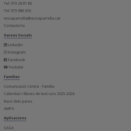
Tel: 973 28 81 80
Tel: 973 980 350
iescaparrella@iescaparrella.cat
Contacta'ns
Xarxes Socials
Linkedin
Instagram
Facebook
Youtube
Famílies
Comunicació Centre - Família
Calendari i llibres de text curs 2025-2026
Racó dels pares
AMPA
Aplicacions
SAGA