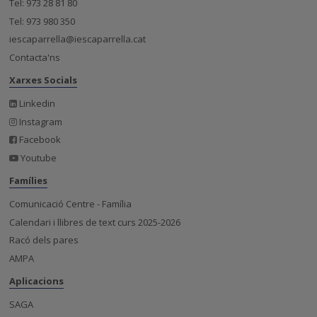
Tel: 973 28 81 80
Tel: 973 980 350
iescaparrella@iescaparrella.cat
Contacta'ns
Xarxes Socials
Linkedin
Instagram
Facebook
Youtube
Famílies
Comunicació Centre - Família
Calendari i llibres de text curs 2025-2026
Racó dels pares
AMPA
Aplicacions
SAGA