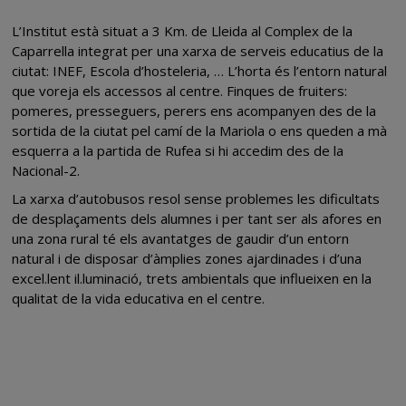
L’Institut està situat a 3 Km. de Lleida al Complex de la
Caparrella integrat per una xarxa de serveis educatius de la
ciutat: INEF, Escola d’hosteleria, … L’horta és l’entorn natural
que voreja els accessos al centre. Finques de fruiters:
pomeres, presseguers, perers ens acompanyen des de la
sortida de la ciutat pel camí de la Mariola o ens queden a mà
esquerra a la partida de Rufea si hi accedim des de la
Nacional-2.
La xarxa d’autobusos resol sense problemes les dificultats
de desplaçaments dels alumnes i per tant ser als afores en
una zona rural té els avantatges de gaudir d’un entorn
natural i de disposar d’àmplies zones ajardinades i d’una
excel.lent il.luminació, trets ambientals que influeixen en la
qualitat de la vida educativa en el centre.