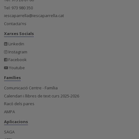
Tel: 973 980 350
iescaparrella@iescaparrella.cat
Contacta'ns
Xarxes Socials
Linkedin
Instagram
Facebook
Youtube
Famílies
Comunicació Centre - Família
Calendari i llibres de text curs 2025-2026
Racó dels pares
AMPA
Aplicacions
SAGA