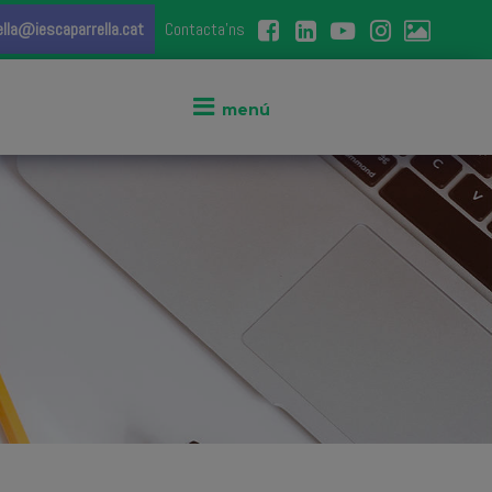
ella@iescaparrella.cat
Contacta'ns