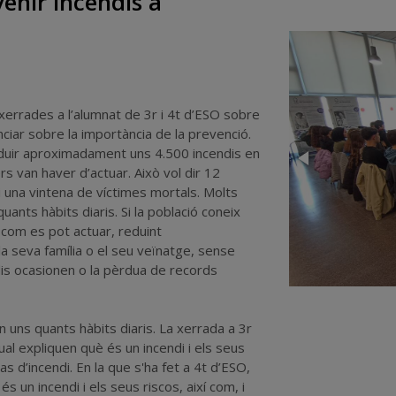
enir incendis a
xerrades a l’alumnat de 3r i 4t d’ESO sobre
nciar sobre la importància de la prevenció.
oduir aproximadament uns 4.500 incendis en
rs van haver d’actuar. Això vol dir 12
i una vintena de víctimes mortals. Molts
ants hàbits diaris. Si la població coneix
 com es pot actuar, reduint
 la seva família o el seu veïnatge, sense
is ocasionen o la pèrdua de records
 uns quants hàbits diaris. La xerrada a 3r
l expliquen què és un incendi i els seus
as d’incendi. En la que s'ha fet a 4t d’ESO,
n incendi i els seus riscos, així com, i