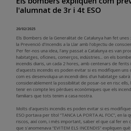
Els bombers expliquen com prev
l'alumnat de 3r i 4t ESO
20/02/2025
Els Bombers de la Generalitat de Catalunya han fet unes 
la Prevenció d’Incendis a la Llar amb l'objectiu de conscie
Per fer-nos una idea, l'any passat a Catalunya es van pr
habitatges, oficines, comerços, indústries... on els bombe
incendis diaris, un cada 2 hores, amb centenars de ferits 
d'aquests incendis es poden evitar si es modifiquen uns qu
com es desenvolupa un incendi dins d'un habitatge sabrà
considerablement la possibilitat de posar-se en risc ells,
tenir en compte les pèrdues econòmiques que els incend
familiars que tots tenim a casa nostra.
Molts d'aquests incendis es poden evitar si es modifiquen
ESO portava per títol “TANCA LA PORTA AL FOC”, en la qua
riscos, així com, i més important, saber el que cal fer en c
que s'anomenava “EVITEM ELS INCENDIS” expliquen què és u