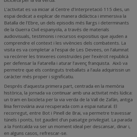
L’activitat es va iniciar al
Centre d’Interpretació 115 dies
, un
espai dedicat a explicar de manera didàctica i immersiva la
Batalla de l’Ebre, un dels episodis més llargs i determinants
de la Guerra Civil espanyola, a través de materials
audiovisuals, testimonis i recursos expositius que ajuden a
comprendre el context i les vivències dels combatents. La
visita es va completar a l’espai de
Les Devees
, on l’alumnat
va recórrer les trinxeres construïdes per l’exèrcit republicà
per defensar la Fatarella i aturar l’avenç franquista. Això va
permetre que els continguts treballats a l’aula adquirissin un
caràcter més proper i significatiu.
Després d’aquesta primera part, centrada en la memòria
històrica, la jornada va continuar amb una activitat més lúdica:
un tram en bicicleta per la
via verda
de la Vall de Zafán, antiga
línia ferroviària avui recuperada com a espai natural. El
recorregut, entre
Bot i Pinell de Brai
, va permetre travessar
túnels i ponts, tot gaudint d’un paisatge privilegiat. La parada
a la Fontcalda va ser un moment ideal per descansar, dinar i,
en alguns casos, refrescar-se.