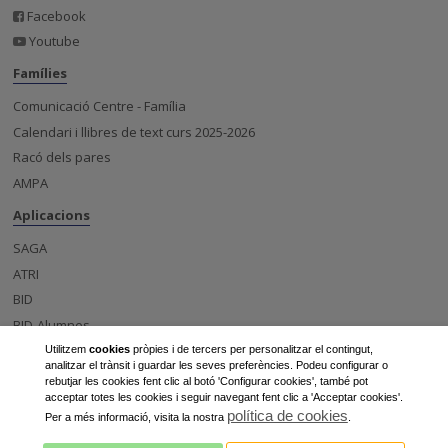
Facebook
Youtube
Famílies
Comunicació Centre - Família
Calendari i llibres de text curs 2025-2026
Racó dels pares
AMPA
Aplicacions
SAGA
ATRI
BID
BID-Alumnes
Esfera
Utilitzem
cookies
pròpies i de tercers per personalitzar el contingut,
analitzar el trànsit i guardar les seves preferències. Podeu configurar o
Centre
rebutjar les cookies fent clic al botó 'Configurar cookies', també pot
acceptar totes les cookies i seguir navegant fent clic a 'Acceptar cookies'.
Notícies
política de cookies
Per a més informació, visita la nostra
.
Projectes d'innovació a l'institut Caparrella