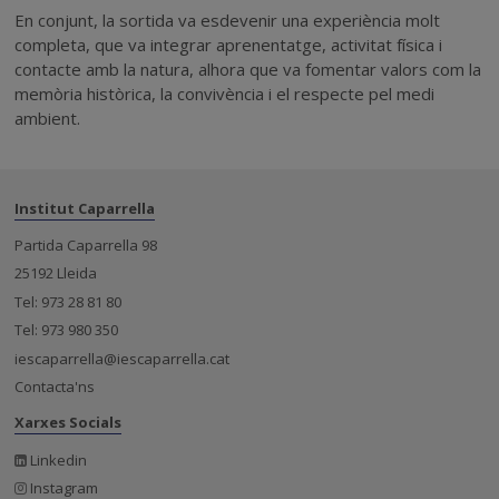
En conjunt, la sortida va esdevenir una experiència molt
completa, que va integrar aprenentatge, activitat física i
contacte amb la natura, alhora que va fomentar valors com la
memòria històrica, la convivència i el respecte pel medi
ambient.
Institut Caparrella
Partida Caparrella 98
25192 Lleida
Tel: 973 28 81 80
Tel: 973 980 350
iescaparrella@iescaparrella.cat
Contacta'ns
Xarxes Socials
Linkedin
Instagram