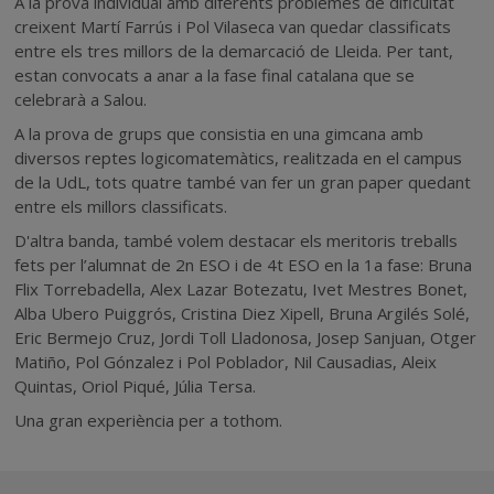
A la prova individual amb diferents problemes de dificultat
creixent Martí Farrús i Pol Vilaseca van quedar classificats
entre els tres millors de la demarcació de Lleida. Per tant,
estan convocats a anar a la fase final catalana que se
celebrarà a Salou.
A la prova de grups que consistia en una gimcana amb
diversos reptes logicomatemàtics, realitzada en el campus
de la UdL, tots quatre també van fer un gran paper quedant
entre els millors classificats.
D'altra banda, també volem destacar els meritoris treballs
fets per l’alumnat de 2n ESO i de 4t ESO en la 1a fase: Bruna
Flix Torrebadella, Alex Lazar Botezatu, Ivet Mestres Bonet,
Alba Ubero Puiggrós, Cristina Diez Xipell, Bruna Argilés Solé,
Eric Bermejo Cruz, Jordi Toll Lladonosa, Josep Sanjuan, Otger
Matiño, Pol Gónzalez i Pol Poblador, Nil Causadias, Aleix
Quintas, Oriol Piqué, Júlia Tersa.
Una gran experiència per a tothom.