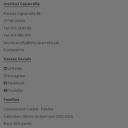
Institut Caparrella
Partida Caparrella 98
25192 Lleida
Tel: 973 28 81 80
Tel: 973 980 350
iescaparrella@iescaparrella.cat
Contacta'ns
Xarxes Socials
Linkedin
Instagram
Facebook
Youtube
Famílies
Comunicació Centre - Família
Calendari i llibres de text curs 2025-2026
Racó dels pares