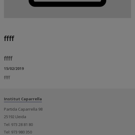
ffff
ffff
15/02/2019
ffff
Institut Caparrella
Partida Caparrella 98
25192 Lleida
Tel: 973 28 81 80
Tel: 973 980 350