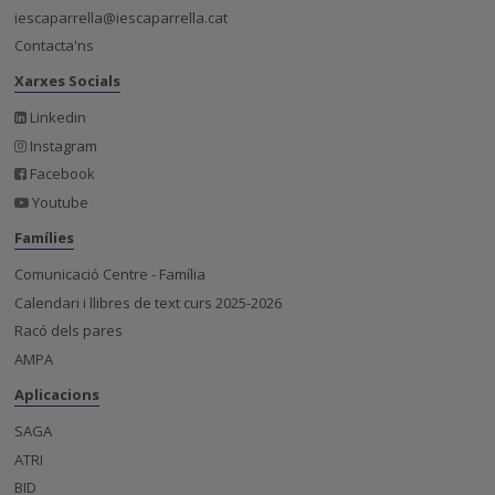
iescaparrella@iescaparrella.cat
Contacta'ns
Xarxes Socials
Linkedin
Instagram
Facebook
Youtube
Famílies
Comunicació Centre - Família
Calendari i llibres de text curs 2025-2026
Racó dels pares
AMPA
Aplicacions
SAGA
ATRI
BID