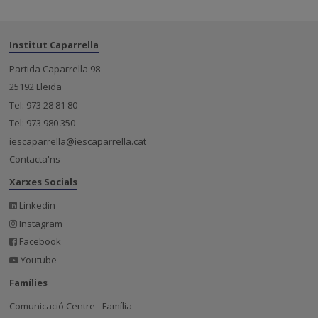
Institut Caparrella
Partida Caparrella 98
25192 Lleida
Tel: 973 28 81 80
Tel: 973 980 350
iescaparrella@iescaparrella.cat
Contacta'ns
Xarxes Socials
Linkedin
Instagram
Facebook
Youtube
Famílies
Comunicació Centre - Família