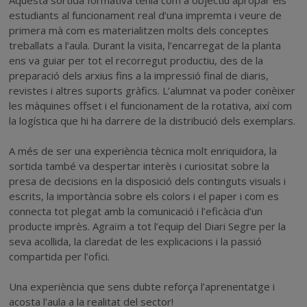
estudiants al funcionament real d’una impremta i veure de
primera mà com es materialitzen molts dels conceptes
treballats a l’aula. Durant la visita, l’encarregat de la planta
ens va guiar per tot el recorregut productiu, des de la
preparació dels arxius fins a la impressió final de diaris,
revistes i altres suports gràfics. L’alumnat va poder conèixer
les màquines offset i el funcionament de la rotativa, així com
la logística que hi ha darrere de la distribució dels exemplars.
A més de ser una experiència tècnica molt enriquidora, la
sortida també va despertar interès i curiositat sobre la
presa de decisions en la disposició dels continguts visuals i
escrits, la importància sobre els colors i el paper i com es
connecta tot plegat amb la comunicació i l’eficàcia d’un
producte imprès. Agraïm a tot l’equip del Diari Segre per la
seva acollida, la claredat de les explicacions i la passió
compartida per l’ofici.
Una experiència que sens dubte reforça l’aprenentatge i
acosta l’aula a la realitat del sector!