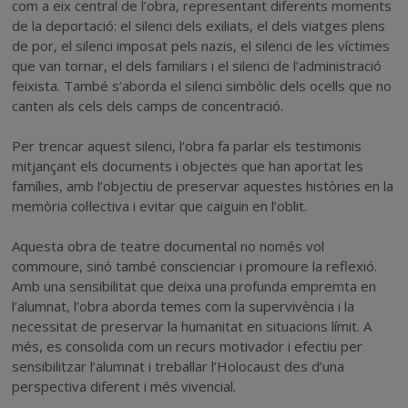
com a eix central de l’obra, representant diferents moments
de la deportació: el silenci dels exiliats, el dels viatges plens
de por, el silenci imposat pels nazis, el silenci de les víctimes
que van tornar, el dels familiars i el silenci de l’administració
feixista. També s’aborda el silenci simbòlic dels ocells que no
canten als cels dels camps de concentració.
Per trencar aquest silenci, l’obra fa parlar els testimonis
mitjançant els documents i objectes que han aportat les
famílies, amb l’objectiu de preservar aquestes històries en la
memòria col·lectiva i evitar que caiguin en l’oblit.
Aquesta obra de teatre documental no només vol
commoure, sinó també conscienciar i promoure la reflexió.
Amb una sensibilitat que deixa una profunda empremta en
l’alumnat, l’obra aborda temes com la supervivència i la
necessitat de preservar la humanitat en situacions límit. A
més, es consolida com un recurs motivador i efectiu per
sensibilitzar l’alumnat i treballar l’Holocaust des d’una
perspectiva diferent i més vivencial.