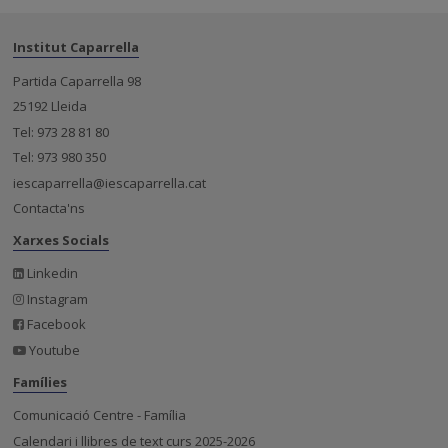
Institut Caparrella
Partida Caparrella 98
25192 Lleida
Tel: 973 28 81 80
Tel: 973 980 350
iescaparrella@iescaparrella.cat
Contacta'ns
Xarxes Socials
Linkedin
Instagram
Facebook
Youtube
Famílies
Comunicació Centre - Família
Calendari i llibres de text curs 2025-2026