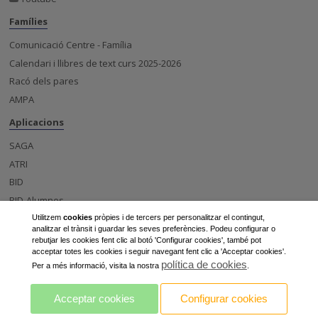
Famílies
Comunicació Centre - Família
Calendari i llibres de text curs 2025-2026
Racó dels pares
AMPA
Aplicacions
SAGA
ATRI
BID
BID-Alumnes
Esfera
Utilitzem
cookies
pròpies i de tercers per personalitzar el contingut,
analitzar el trànsit i guardar les seves preferències. Podeu configurar o
Centre
rebutjar les cookies fent clic al botó 'Configurar cookies', també pot
acceptar totes les cookies i seguir navegant fent clic a 'Acceptar cookies'.
Notícies
política de cookies
Per a més informació, visita la nostra
.
Projectes d'innovació a l'institut Caparrella
Acceptar cookies
Configurar cookies