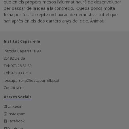
que en els propers mesos l'alumnat haurà de desenvolupar
per passar de la idea a la concreció. Queda doncs molta
feina per fer. Un repte on hauran de demostrar tot el que
han après en els dos darrers anys del cicle. Ànims!!!
Institut Caparrella
Partida Caparrella 98
25192 Lleida
Tel: 973 28 81 80
Tel: 973 980 350
iescaparrella@iescaparrella.cat
Contacta'ns
Xarxes Socials
Linkedin
Instagram
Facebook
Youtube