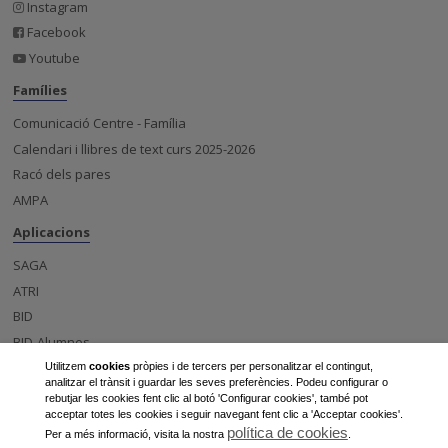
Instagram
Facebook
Youtube
Famílies
Comunicació Centre - Família
Calendari i llibres de text curs 2025-2026
Racó dels pares
AMPA
Aplicacions
SAGA
ATRI
BID
BID-Alumnes
Esfera
Utilitzem
cookies
pròpies i de tercers per personalitzar el contingut,
analitzar el trànsit i guardar les seves preferències. Podeu configurar o
Centre
rebutjar les cookies fent clic al botó 'Configurar cookies', també pot
acceptar totes les cookies i seguir navegant fent clic a 'Acceptar cookies'.
Notícies
política de cookies
Per a més informació, visita la nostra
.