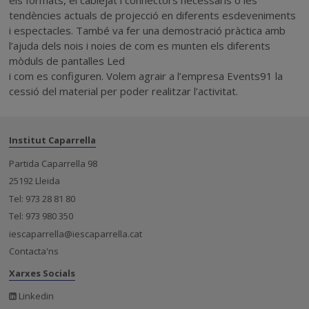
tendències actuals de projecció en diferents esdeveniments
i espectacles. També va fer una demostració pràctica amb
l’ajuda dels nois i noies de com es munten els diferents
mòduls de pantalles Led
i com es configuren. Volem agrair a l’empresa Events91 la
cessió del material per poder realitzar l’activitat.
Institut Caparrella
Partida Caparrella 98
25192 Lleida
Tel: 973 28 81 80
Tel: 973 980 350
iescaparrella@iescaparrella.cat
Contacta'ns
Xarxes Socials
Linkedin