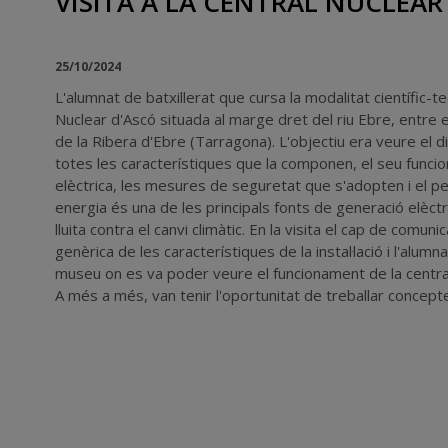
VISITA A LA CENTRAL NUCLEAR
25/10/2024
L'alumnat de batxillerat que cursa la modalitat científic-te
Nuclear d'Ascó situada al marge dret del riu Ebre, entre el
de la Ribera d'Ebre (Tarragona). L'objectiu era veure el di
totes les característiques que la componen, el seu funcio
elèctrica, les mesures de seguretat que s'adopten i el pe
energia és una de les principals fonts de generació elèctr
lluita contra el canvi climàtic. En la visita el cap de comuni
genèrica de les característiques de la instal·lació i l'alumn
museu on es va poder veure el funcionament de la centra
A més a més, van tenir l'oportunitat de treballar concepte