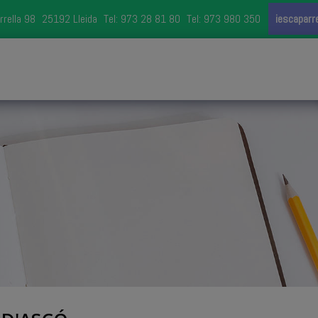
rrella 98
25192 Lleida
Tel: 973 28 81 80
Tel: 973 980 350
iescaparr