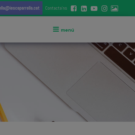
ella@iescaparrella.cat
Contacta'ns