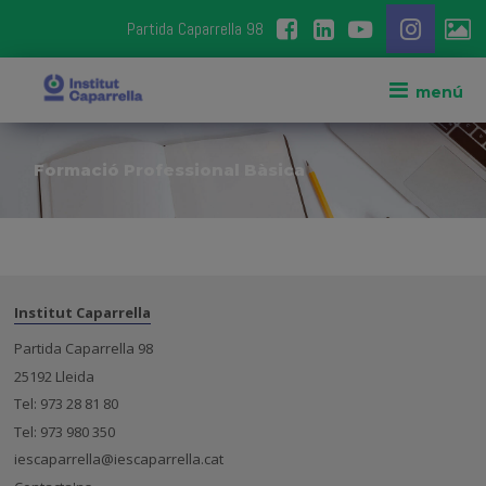
Partida Caparrella 98
Formació Professional Bàsica
Institut Caparrella
Partida Caparrella 98
25192 Lleida
Tel: 973 28 81 80
Tel: 973 980 350
iescaparrella@iescaparrella.cat