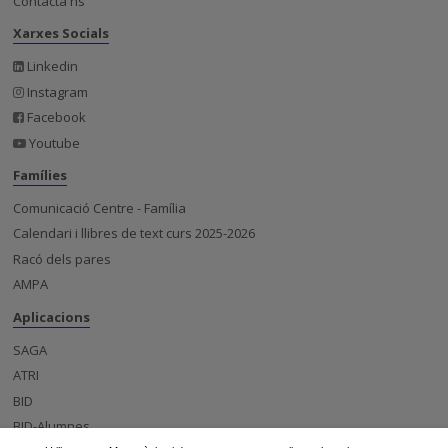
Contacta'ns
Xarxes Socials
Linkedin
Instagram
Facebook
Youtube
Famílies
Comunicació Centre - Família
Calendari i llibres de text curs 2025-2026
Racó dels pares
AMPA
Aplicacions
SAGA
ATRI
BID
BID-Alumnes