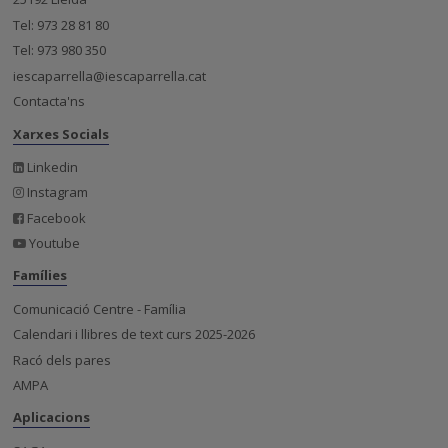
Tel: 973 28 81 80
Tel: 973 980 350
iescaparrella@iescaparrella.cat
Contacta'ns
Xarxes Socials
Linkedin
Instagram
Facebook
Youtube
Famílies
Comunicació Centre - Família
Calendari i llibres de text curs 2025-2026
Racó dels pares
AMPA
Aplicacions