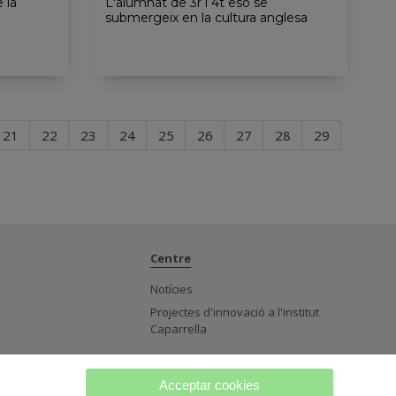
 la
L'alumnat de 3r i 4t eso se
submergeix en la cultura anglesa
21
22
23
24
25
26
27
28
29
Centre
Notícies
Projectes d'innovació a l'institut
Caparrella
Acceptar cookies