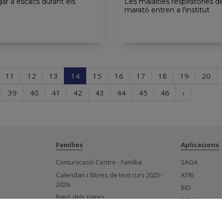
gar a escacs durant els
Les malalties respiratòries de
marató entren a l'institut
(current)
11
12
13
14
15
16
17
18
19
20
Próxima
39
40
41
42
43
44
45
46
›
página
Famílies
Aplicacions
Comunicació Centre - Família
SAGA
Calendari i llibres de text curs 2025-
ATRI
2026
BID
Racó dels pares
BID-Alumnes
AMPA
Esfera