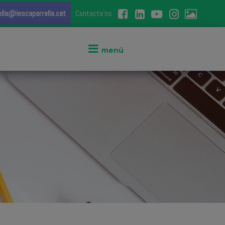
ella@iescaparrella.cat
Contacta'ns