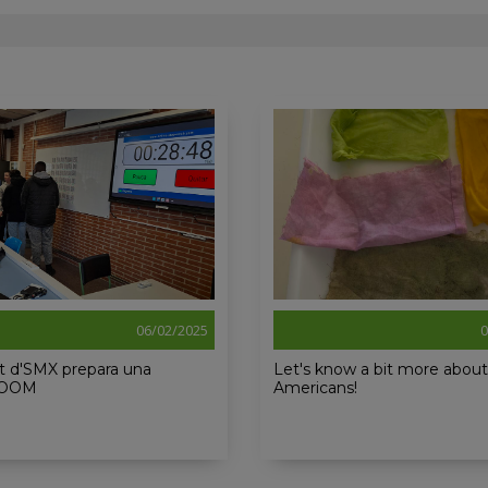
06/02/2025
0
t d'SMX prepara una
Let's know a bit more about
ROOM
Americans!