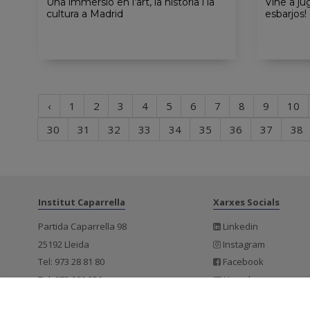
Una immersió en l’art, la història i la
Vine a ju
cultura a Madrid
esbarjos!
Página
‹
1
2
3
4
5
6
7
8
9
10
anterior
30
31
32
33
34
35
36
37
38
Institut Caparrella
Xarxes Socials
Partida Caparrella 98
Linkedin
25192 Lleida
Instagram
Tel: 973 28 81 80
Facebook
Tel: 973 980 350
Youtube
iescaparrella@iescaparrella.cat