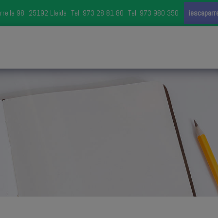
rrella 98
25192 Lleida
Tel: 973 28 81 80
Tel: 973 980 350
iescaparr