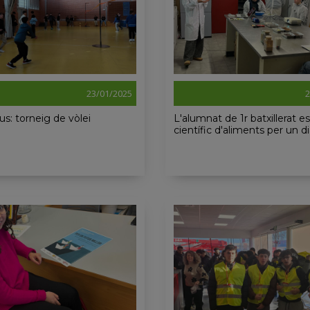
23/01/2025
2
ius: torneig de vòlei
L'alumnat de 1r batxillerat es
científic d'aliments per un d