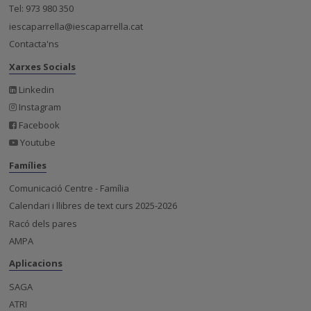
Tel: 973 980 350
iescaparrella@iescaparrella.cat
Contacta'ns
Xarxes Socials
Linkedin
Instagram
Facebook
Youtube
Famílies
Comunicació Centre - Família
Calendari i llibres de text curs 2025-2026
Racó dels pares
AMPA
Aplicacions
SAGA
ATRI