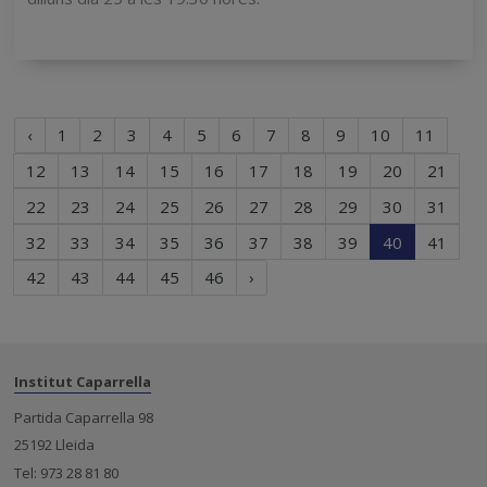
Página
‹
1
2
3
4
5
6
7
8
9
10
11
anterior
12
13
14
15
16
17
18
19
20
21
22
23
24
25
26
27
28
29
30
31
(current)
32
33
34
35
36
37
38
39
40
41
Próxima
42
43
44
45
46
›
página
Institut Caparrella
Partida Caparrella 98
25192 Lleida
Tel: 973 28 81 80