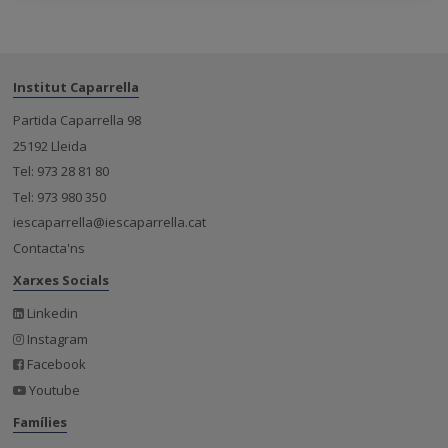
Institut Caparrella
Partida Caparrella 98
25192 Lleida
Tel: 973 28 81 80
Tel: 973 980 350
iescaparrella@iescaparrella.cat
Contacta'ns
Xarxes Socials
Linkedin
Instagram
Facebook
Youtube
Famílies