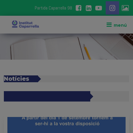
Partida Caparrella 98
Notícies
Avisos i anuncis d'interès