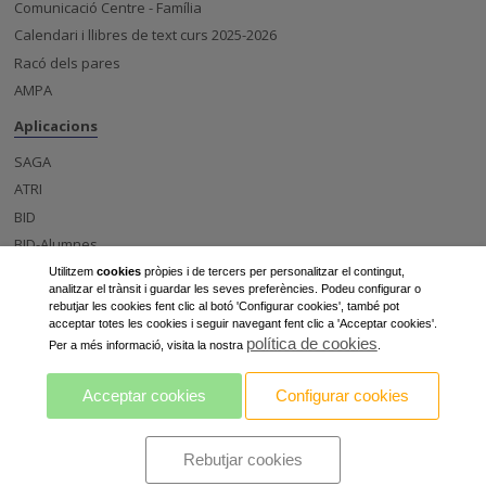
Comunicació Centre - Família
Calendari i llibres de text curs 2025-2026
Racó dels pares
AMPA
Aplicacions
SAGA
ATRI
BID
BID-Alumnes
Esfera
Utilitzem
cookies
pròpies i de tercers per personalitzar el contingut,
analitzar el trànsit i guardar les seves preferències. Podeu configurar o
Centre
rebutjar les cookies fent clic al botó 'Configurar cookies', també pot
acceptar totes les cookies i seguir navegant fent clic a 'Acceptar cookies'.
Notícies
política de cookies
Per a més informació, visita la nostra
.
Projectes d'innovació a l'institut Caparrella
Acceptar cookies
Configurar cookies
Rebutjar cookies
Avis legal i política de privacitat