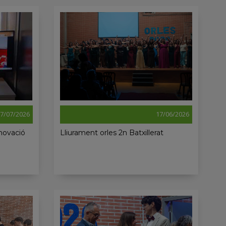
7/07/2026
17/06/2026
nnovació
Lliurament orles 2n Batxillerat