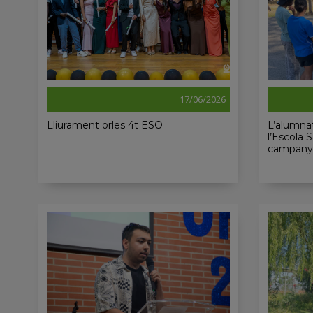
17/06/2026
Lliurament orles 4t ESO
L’alumnat
l’Escola 
campanya