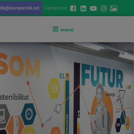
ella@iescaparrella.cat
Contacta'ns