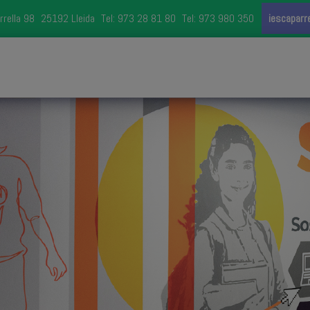
rrella 98
25192 Lleida
Tel: 973 28 81 80
Tel: 973 980 350
iescaparr